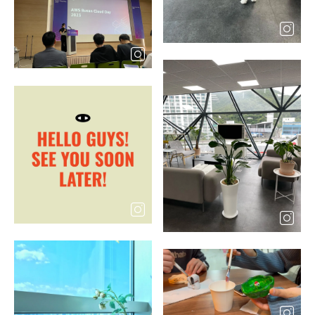
업
열
기
레
이
어
레
팝
이
업
어
열
팝
기
업
열
기
레
레
이
이
어
어
팝
팝
업
업
열
열
기
기