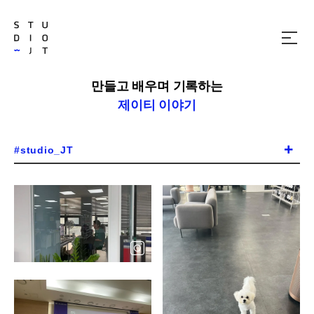
메
뉴
열
기
만들고 배우며 기록하는
제이티 이야기
#studio_JT
레
이
어
팝