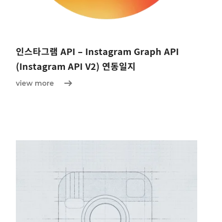
인스타그램 API – Instagram Graph API
(Instagram API V2) 연동일지
view more