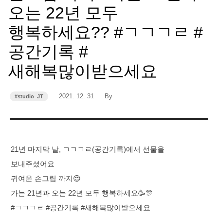
오는 22년 모두
행복하세요?? #ㄱㄱㄱㄹ #
공간기록 #
새해복많이받으세요
작
작
2021. 12. 31
By
#studio_JT
카
성
성
테
고
일
자
리
21년 마지막 날, ㄱㄱㄱㄹ(공간기록)에서 선물을
보내주셨어요
귀여운 손그림 까지😍
가는 21년과 오는 22년 모두 행복하세요🥳🎊
#ㄱㄱㄱㄹ #공간기록 #새해복많이받으세요