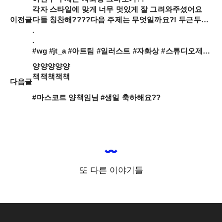
각자 스타일에 맞게 너무 멋있게 잘 그려와주셨어요

이전글
다들 칭찬해????다음 주제는 무엇일까요?! 두근두근?

.

.

#wg #jt_a #아트팀 #일러스트 #자화상 #스튜디오제이티
양양양양양

책책책책책

다음글
#마스코트 양책임님 #생일 축하해요??
또 다른 이야기들