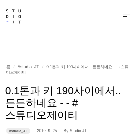
메
뉴
열
기
홈
#studio_JT
/
/
0.1톤과 키 190사이에서.. 든든하네요 - - #스튜
디오제이티
0.1톤과 키 190사이에서..
든든하네요 - - #
스튜디오제이티
작
작
2019. 9. 25
By Studio JT
#studio_JT
카
성
성
테