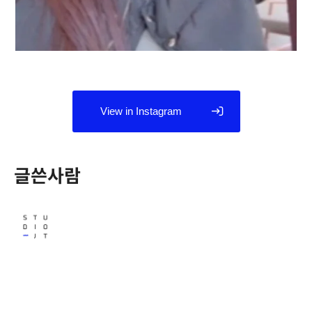
View in Instagram
글쓴사람
Studio JT