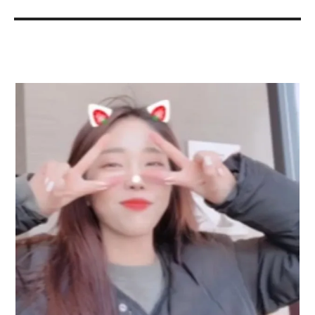
고
일
자
리