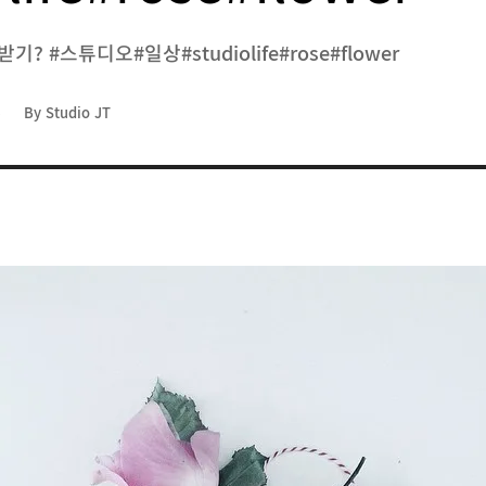
 #스튜디오#일상#studiolife#rose#flower
작
By Studio JT
성
자