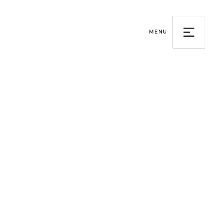
MENU
메
뉴
열
기