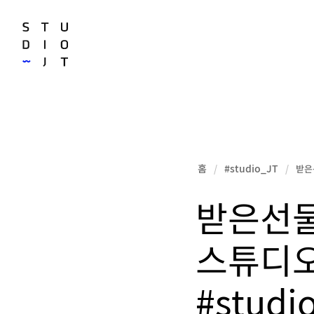
홈
#studio_JT
/
/
받은선
받은선물
스튜디
#studio