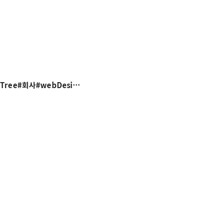
오늘의 #패피?? #정현디자이너 #귀요미 #복실이 #니트모자#크리스마스트리#christmasTree#회사#webDesignAgency #웹디자인에이전시#방울#화분#에곤쉴레