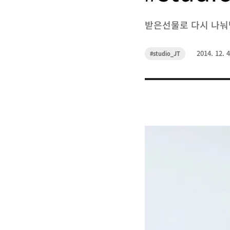
받은선물로 다시 나눠받기?
작
2014. 12. 4
카
#studio_JT
성
테
고
일
리