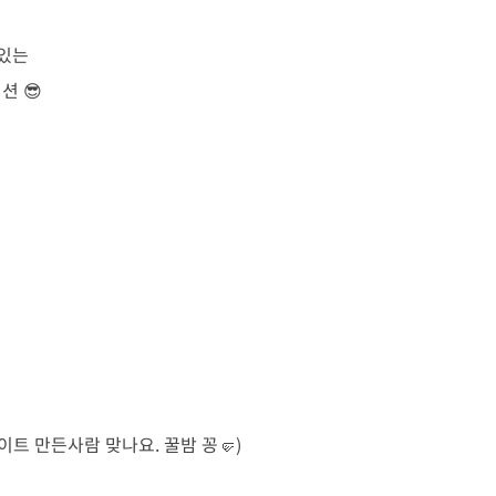
 있는
 😎
트 만든사람 맞나요. 꿀밤 꽁🤛)