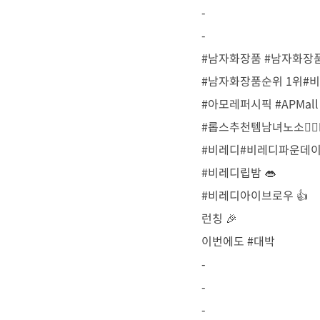
-
-
#남자화장품 #남자화장
#남자화장품순위 1위#
#아모레퍼시픽 #APMall
#롭스추천템남녀노소🙆🏼‍
#비레디#비레디파운데이션
#비레디립밤 👄
#비레디아이브로우 👍
런칭 🎉
이번에도 #대박
-
-
-