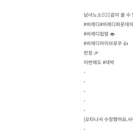
남녀노소🙆🏼‍♂️같이 쓸 수
#비레디#비레디파운데이션
#비레디립밤 👄
#비레디아이브로우 👍
런칭 🎉
이번에도 #대박
-
-
-
-
-
(오타나서 수정했어요.사이
-