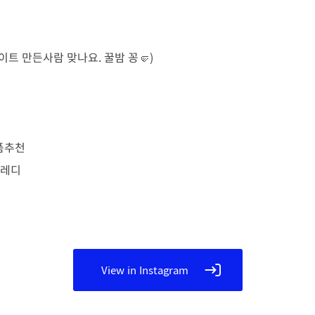
트 만든사람 맞나요. 꿀밤 꽁🤛)
품추천
비레디
View in Instagram