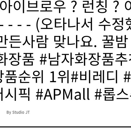
아이브로우 ? 런칭 ?
 - - - - (오타나서 수
든사람 맞나요. 꿀밤 꽁?
자화장품 #남자화장품추
품순위 1위#비레디 
시픽 #APMall #롭
작
By Studio JT
성
자