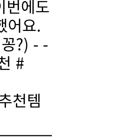
 이번에도
정했어요.
) - -
천 #
#
스추천템