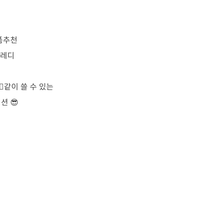
품추천
비레디
♂️같이 쓸 수 있는
 😎