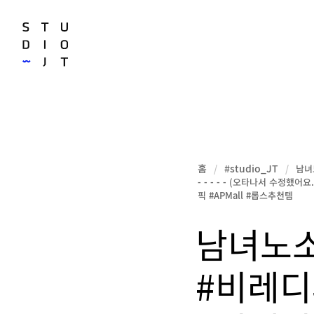
홈
#studio_JT
/
/
남녀
- - - - - (오타나서 수정
픽 #APMall #롭스추천템
남녀노소
#비레디