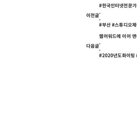
#한국인터넷전문가협
.

이전글
.

#부산 #스튜디오
웹어워드에 이어 앤어
.

다음글
.

#2020년도화이팅