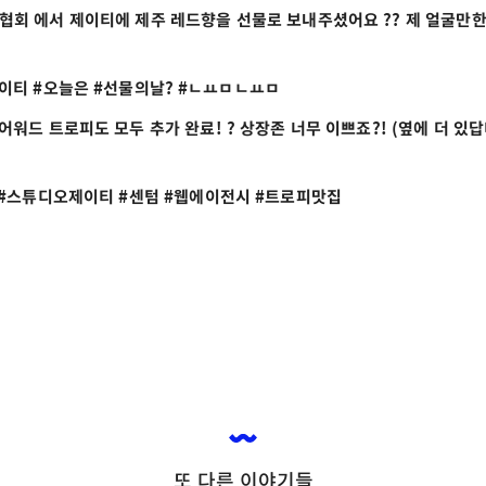
회 에서 제이티에 제주 레드향을 선물로 보내주셨어요 ?? 제 얼굴만한 귤
제이티 #오늘은 #선물의날? #뇸뇸
워드 트로피도 모두 추가 완료! ? 상장존 너무 이쁘죠?! (옆에 더 있답니
 #스튜디오제이티 #센텀 #웹에이전시 #트로피맛집
또 다른 이야기들