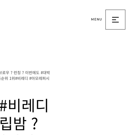
MENU
메
뉴
열
기
로우 ? 런칭 ? 이번에도 #대박
화장품순위 1위#비레디 #아모레퍼시
 #비레디
립밤 ?