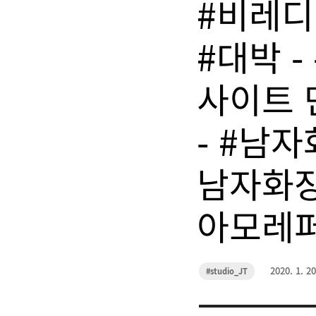
#비레디
#대박 -
사이트 만
- #남
남자화장
아모레퍼
작
2020. 1. 20
카
#studio_JT
성
테
고
일
리