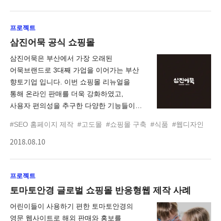
있도록 제작되었습니다. 국내 및 해외
사용자의 다양한 구매 패턴과 나라별
프로젝트
전자상거래 정책을 쉽게 반영할 수 있도록
확장성을 고려해 제작되었습니다. 그리고
삼진어묵 공식 쇼핑몰
검색엔진최적화(SEO)와 확장된
삼진어묵은 부산에서 가장 오래된
전자상거래 통계분석 연계를 통해 효과적인
어묵브랜드로 3대째 가업을 이어가는 부산
글로벌 마케팅 효과 또한 기대하고
향토기업 입니다. 이번 쇼핑몰 리뉴얼을
있습니다. 랑벨 글로벌 원스토어는
통해 온라인 판매를 더욱 강화하였고,
앤어워드 2019 SHOPPING 분야 /
사용자 편의성을 추구한 다양한 기능들이
WINNER를 수상했습니다.
추가되었습니다. 전통 어묵브랜드 이미지에
#SEO 홈페이지 제작
#고도몰
#쇼핑몰 구축
#식품
#웹디자인
걸맞는 고급스럽고 차분한 분위기를
2018.08.10
연출하려 노력했으며, 이용자들이 쉽고
빠르게 원하는 제품을 구매 할 수 있도록
검색기능을 개선하고 다양한 편의기능을
프로젝트
추가 하였습니다.
토마토안경 글로벌 쇼핑몰 반응형웹 제작 사례
어린이들이 사용하기 편한 토마토안경의
영문 웹사이트로 해외 판매와 홍보를