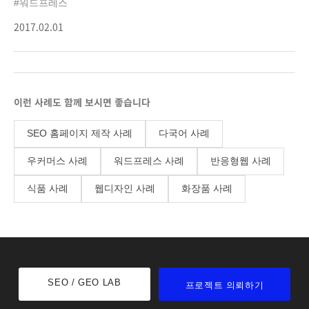
#워드프레스
협동조합 웹사이트를 새롭게 리뉴얼
2017.02.01
하였습니다. 양계장의 올드한 이미지를
개선하고자 젊은층을 타깃으로 한 캐릭터와
gif애니메이션을 적극 활용하여 브랜드
아이덴티티를 재정의 하였습니다.
스트롱에그는 AWWWARDS 2015
이런 사례도 함께 보시면 좋습니다
HONORABLE MENTION , 앤어워드 2014
생활브랜드분야 GRAND PRIX를
SEO 홈페이지 제작 사례
다국어 사례
수상했습니다.
우커머스 사례
워드프레스 사례
반응형웹 사례
식품 사례
웹디자인 사례
화장품 사례
SEO / GEO LAB
프로젝트 의뢰하기