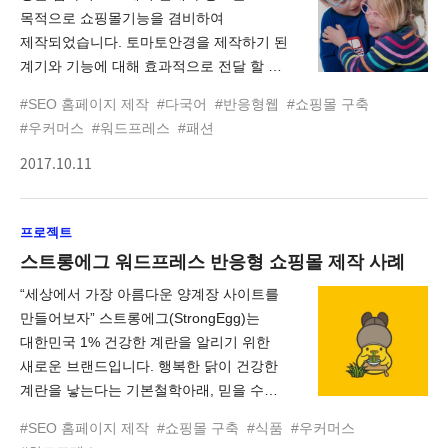
목적으로 쇼핑몰기능을 겸비하여
제작되었습니다. 토마토안경을 제작하기 된
계기와 기능에 대해 효과적으로 전달 할 수
있도록 하였으며, 구매를 위한 온라인
#SEO 홈페이지 제작
#다국어
#반응형웹
#쇼핑몰 구축
판매기능과 함께 거래하고 있는 해외
#우커머스
#워드프레스
#패션
도매점 및 판매점에 대한 정보를 제공하고
2017.10.11
있습니다.
프로젝트
스트롱에그 워드프레스 반응형 쇼핑몰 제작 사례
“세상에서 가장 아름다운 양계장 사이트를
만들어보자” 스트롱에그(StrongEgg)는
대한민국 1% 건강한 계란을 알리기 위한
새로운 브랜드입니다. 행복한 닭이 건강한
계란을 낳는다는 기본철학아래, 믿을 수
있는 건강한 계란을 널리 알리기 위해 계란
#SEO 홈페이지 제작
#쇼핑몰 구축
#식품
#우커머스
생성농가와 전문가들 모여 만든 스트롱에그