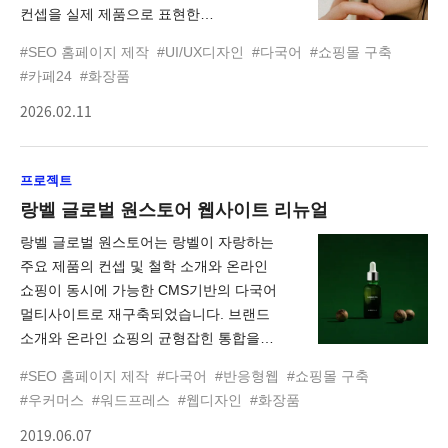
컨셉을 실제 제품으로 표현한
프로젝트입니다. 우리는 AI를 단순한
#SEO 홈페이지 제작
#UI/UX디자인
#다국어
#쇼핑몰 구축
이미지 생성 도구가 아닌, 브랜드 철학을
#카페24
#화장품
탐색하고 방향성을 구체화하는
2026.02.11
크리에이티브 파트너로 활용했습니다. AI를
통해 브랜드의 감정, 톤, 무드, 일상의
장면을 먼저 시각화하고, 그 결과를
프로젝트
바탕으로 패키지, 제품 디자인, 상세페이지,
브랜드 스토리까지 일관된 흐름으로
랑벨 글로벌 원스토어 웹사이트 리뉴얼
설계했습니다.
랑벨 글로벌 원스토어는 랑벨이 자랑하는
주요 제품의 컨셉 및 철학 소개와 온라인
쇼핑이 동시에 가능한 CMS기반의 다국어
멀티사이트로 재구축되었습니다. 브랜드
소개와 온라인 쇼핑의 균형잡힌 통합을
목표로 일반적인 온라인쇼핑몰 UI를 탈피한
#SEO 홈페이지 제작
#다국어
#반응형웹
#쇼핑몰 구축
반응형웹으로 제작되었습니다. 또한 하나의
#우커머스
#워드프레스
#웹디자인
#화장품
도메인과 한 번의 로그인 만으로도 쇼핑몰
2019.06.07
관리자가 다국어 쇼핑몰을 운영, 관리할 수