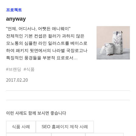
바라보다의 로고를 최대한 부각시키면서도
프로젝트
바라보다가 지닌 의미를 나타낼 수 있는
추상적형태의 분위기나 감정을 나타낼 수
anyway
있는 배경을 활용하면 좋겠다고
"언제, 어디서나, 어쨋든 애니웨이"
생각하였고, 마블링 기법을 활용한 그림을
전체적인 기본 컨셉은 컬러가 과하지 않은
통하여 커피의 향과 분위기, 나아가 그
모노통의 심플한 라인 일러스트를 베이스로
안에서의 감정들이 섞이는 듯한 오묘한
하여 패키지 뒷면에서의 나라별 국장로고나
느낌의 효과를 전달하고자 하였습니다.
특징적인 풍경들을 부분적 요로로서
활용하여 구성하였으며, 나라별 국기
#브랜딩
#식품
컬러를 활용하여 라벨별로 포인트 컬러를
2017.02.20
주어 차별화를 두고자 하였습니다.
20대에서 40대까지의 여성 혹은 커피에
관심있는 모든 대중들에게 보다 감성적인
느낌으로 커피를 꺼내 마실 때마다 커피의
품질은 물론이고 주문한 커피를 받았을때의
이런 사례도 함께 보시면 좋습니다
작은 요소들에서 기분이 좋아질 수 있는
패키지를 만들고자 하였습니다.
식품 사례
SEO 홈페이지 제작 사례