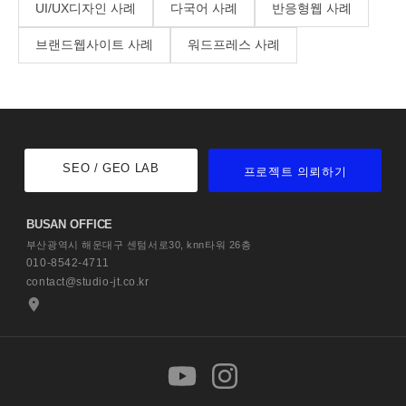
UI/UX디자인 사례
다국어 사례
반응형웹 사례
브랜드웹사이트 사례
워드프레스 사례
SEO / GEO LAB
프로젝트 의뢰하기
BUSAN OFFICE
부산광역시 해운대구 센텀서로30,
knn타워 26층
010-8542-4711
contact@studio-jt.co.kr