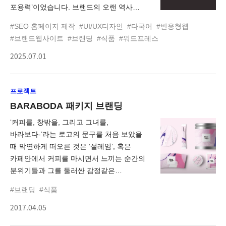
포용력’이었습니다. 브랜드의 오랜 역사와
철학을 쉽고 감성적으로 전달할 수 있도록
#SEO 홈페이지 제작
#UI/UX디자인
#다국어
#반응형웹
스토리 라인과 ‘경험’ 중심의 흐름 구조로
#브랜드웹사이트
#브랜딩
#식품
#워드프레스
사진과 일러스트로 전통과 현대의 균형을,
2025.07.01
그리고 브랜드의 핵심가치인 '건강', '행복,
'신뢰'를 아이콘과 모듈로 시각적으로
표현하였습니다. 모바일 최적화 및 세대별
프로젝트
UX를고려한 콘텐츠의 흐름을 느껴보세요.
BARABODA 패키지 브랜딩
‘커피를, 창밖을, 그리고 그녀를,
바라보다-’라는 로고의 문구를 처음 보았을
때 막연하게 떠오른 것은 ‘설레임’, 혹은
카페안에서 커피를 마시면서 느끼는 순간의
분위기들과 그를 둘러싼 감정같은
것이었습니다. 흔히들 요즘은 카페문화가
#브랜딩
#식품
발전하면서 ‘커피 한잔을 마신다”를 넘어서,
2017.04.05
나아가 ’공간을 마신다’는 의미로서 커피와
카페문화가 발전되어가고 있습니다. 이에