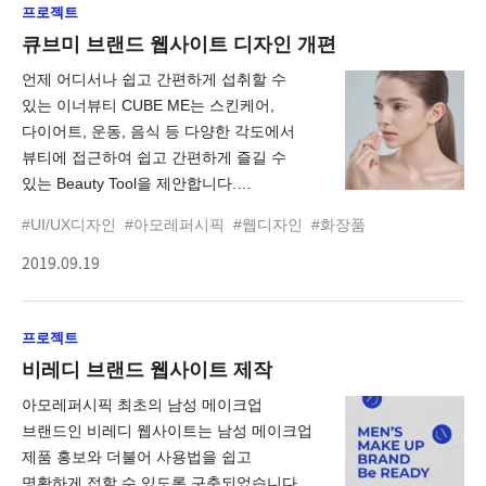
프로젝트
큐브미 브랜드 웹사이트 디자인 개편
언제 어디서나 쉽고 간편하게 섭취할 수
있는 이너뷰티 CUBE ME는 스킨케어,
다이어트, 운동, 음식 등 다양한 각도에서
뷰티에 접근하여 쉽고 간편하게 즐길 수
있는 Beauty Tool을 제안합니다.
아모레퍼시픽 큐브미 리뉴얼은 Diet Line을
#UI/UX디자인
#아모레퍼시픽
#웹디자인
#화장품
새롭게 론칭하는 목적으로 진행되었으며,
2019.09.19
모바일 중심의 플랫폼 환경에 대응할 수
있도록 반응형 웹으로 구축되었습니다.
프로젝트
비레디 브랜드 웹사이트 제작
아모레퍼시픽 최초의 남성 메이크업
브랜드인 비레디 웹사이트는 남성 메이크업
제품 홍보와 더불어 사용법을 쉽고
명확하게 접할 수 있도록 구축되었습니다.