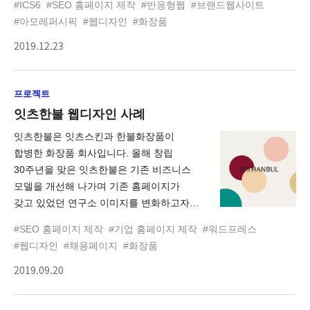
#ICS6
#SEO 홈페이지 제작
#반응형웹
#브랜드웹사이트
콘셉트로 필보이드 웹 사이트를 구축했고.
#아모레퍼시픽
#웹디자인
#화장품
이는 하이엔드 바디 카테고리 시장에서
2019.12.23
남들과 다른 나만의 향을 찾는 소비자들을
타깃으로 개발된 제품에 어울리는 감각
자극을 경험할 수 있도록 했습니다.
프로젝트
욕실에서 느끼는 필보이드의 풍성한 발향과
잔향이 오랫동안 피부에 머무르며,
잇츠한불 웹디자인 사례
일상생활에서 경험하는 새로운 감각 자극을
잇츠한불은 잇츠스킨과 한불화장품이
웹 사이트에서 경험할 수 있는 콘셉트로
합병한 화장품 회사입니다. 올해 창립
제작했습니다. 2020 Red Dot Design
30주년을 맞은 잇츠한불은 기존 비즈니스
Award / Brands & Communication /
모델을 개선해 나가며 기존 홈페이지가
WINNER 수상!
갖고 있었던 연구소 이미지를 변화하고자
하였습니다. 하여, 새롭게 리뉴얼된
#SEO 홈페이지 제작
#기업 홈페이지 제작
#워드프레스
홈페이지에서는 잇츠한불의 다양한
#웹디자인
#채용페이지
#화장품
이미지를 보여줄 수 있도록 구축했습니다.
2019.09.20
잇츠한불 대표홈페이지는 웹어워드코리아
2019 제조분야 대상, 앤어워드 2019
WINNER를 수상했습니다.