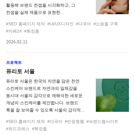
활용해 브랜드 컨셉을 시각화하고, 그
컨셉을 실제 제품으로 표현한
프로젝트입니다. 우리는 AI를 단순한
#SEO 홈페이지 제작
#UI/UX디자인
#다국어
#쇼핑몰 구축
이미지 생성 도구가 아닌, 브랜드 철학을
#카페24
#화장품
탐색하고 방향성을 구체화하는
2026.02.11
크리에이티브 파트너로 활용했습니다. AI를
통해 브랜드의 감정, 톤, 무드, 일상의
장면을 먼저 시각화하고, 그 결과를
프로젝트
바탕으로 패키지, 제품 디자인, 상세페이지,
브랜드 스토리까지 일관된 흐름으로
퓨리토 서울
설계했습니다.
퓨리토 서울은 한국의 자연을 담은 천연
스킨케어 브랜드로 자연과의 일체감을
동시대 서울의 감각으로 재해석한 새로운
개념의 스킨케어를 제안합니다. 브랜드
룩을 잘 보여줄 수 있도록 서울의 감각적인
라이프스타일을 컨템포러리한 무드로
#SEO 홈페이지 제작
#다국어
#반응형웹
#브랜드웹사이트
사이트에 녹여내는데 중점을 두어 작업을
#워드프레스
#화장품
하였습니다. 자유롭고 유려한 디자인과