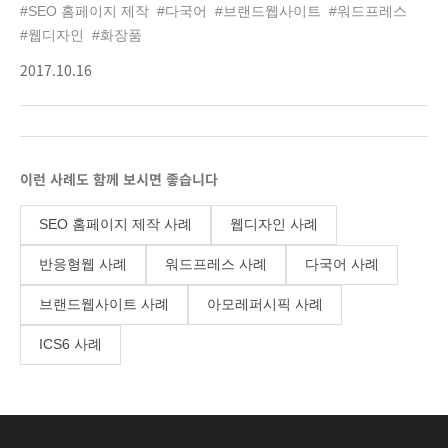
#SEO 홈페이지 제작
#다국어
#브랜드웹사이트
#워드프레스
입지를 강화하는데 목적을 두었습니다.
#웹디자인
#화장품
랑벨 공식 브랜드 홈페이지는 웹어워드
2017.10.16
2017 화장품분야 대상, 앤어워드 2017
위너, 디자인어워즈인아시아 DESIGN OF
THE DAY, AWWWARDS HONORABLE
MENTION을 수상하며 국내/해외 어워드
4관왕의 영예를 안았습니다.
이런 사례도 함께 보시면 좋습니다
SEO 홈페이지 제작 사례
웹디자인 사례
반응형웹 사례
워드프레스 사례
다국어 사례
브랜드웹사이트 사례
아모레퍼시픽 사례
ICS6 사례