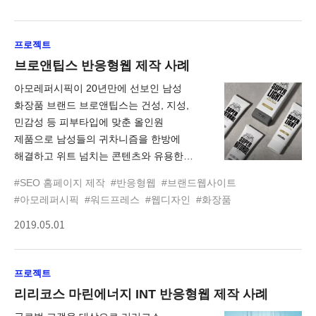
소통하며 공유하는 공간으로 활용되며
있도록 제작되었습니다. 국내 및 해외
동시에 제품 구매전환율을 높힘으로써
사용자의 다양한 구매 패턴과 나라별
남자도 당당하게 메이크업을 즐길 수
프로젝트
전자상거래 정책을 쉽게 반영할 수 있도록
있도록 하였습니다. 비레디는
확장성을 고려해 제작되었습니다. 그리고
브로앤팁스 반응형웹 제작 사례
웹어워드코리아 2019 화장품분야
검색엔진최적화(SEO)와 확장된
최우수상을 수상했습니다.
아모레퍼시픽이 20년만에 선보인 남성
전자상거래 통계분석 연계를 통해 효과적인
화장품 브랜드 브로앤팁스는 건성, 지성,
글로벌 마케팅 효과 또한 기대하고
민감성 등 피부타입에 맞춘 올인원
있습니다. 랑벨 글로벌 원스토어는
제품으로 남성들의 귀차니즘을 한방에
앤어워드 2019 SHOPPING 분야 /
해결하고 위트 넘치는 콘텐츠와 유용한
WINNER를 수상했습니다.
팁으로 새로운 문화를 만들어가는 사이트
#SEO 홈페이지 제작
#반응형웹
#브랜드웹사이트
입니다. 브로앤팁스만의 독특하고 자유로운
#아모레퍼시픽
#워드프레스
#웹디자인
#화장품
분위기와 개성 넘치는 제품 상세페이지가
2019.05.01
잘 표현되어 있습니다. 브로앤팁스는
웹어워드코리아 2019 화장품분야 대상,
앤어워드 2019 BEAUTY분야 WINNER를
프로젝트
수상했습니다. 2020년 레드닷 디자인
어워드 'best of the best' 수상
리리코스 마린에너지 INT 반응형웹 제작 사례