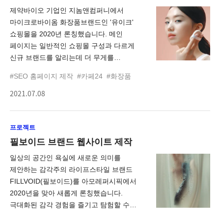
제약바이오 기업인 지놈앤컴퍼니에서
마이크로바이옴 화장품브랜드인 '유이크'
쇼핑몰을 2020년 론칭했습니다. 메인
페이지는 일반적인 쇼핑몰 구성과 다르게
신규 브랜드를 알리는데 더 무게를
두었으며, 스킨 마이크로바이옴 원료인
#SEO 홈페이지 제작
#카페24
#화장품
파우더 인 에센스 제품의 제형을 형상화,
2021.07.08
모션이 들어간 입자 형태로 표현했으며,
피부환경을 생각하는 브랜드 철학에 맞춰
깔끔한 파스텔톤의 컬러로 제품을
프로젝트
돋보이도록 구성했습니다. 간편한 1초
가입과 마이크로바이옴 기초 화장품을 찾는
필보이드 브랜드 웹사이트 제작
소비자를 타깃으로 구축한 쇼핑몰입니다.
일상의 공간인 욕실에 새로운 의미를
제안하는 감각주의 라이프스타일 브랜드
FILLVOID(필보이드)를 아모레퍼시픽에서
2020년을 맞아 새롭게 론칭했습니다.
극대화된 감각 경험을 즐기고 탐험할 수
있도록 샤워 오일 5종에 어울리는 ASMR을