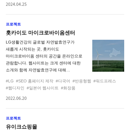
2024.04.25
탐험하는 듯한 스크롤 인터랙션을 통해
더욱 몰입도를 느낄 수 있습니다. 감각적
경험을 통해 내면을 일깨우는 퓨리토
프로젝트
서울을 사이트에서 경험해보세요.
홋카이도 마이크로바이옴센터
LG생활건강의 글로벌 자연발효연구가
새롭게 시작되는 곳, 홋카이도
마이크로바이옴 센터의 공간을 온라인으로
관람합니다. 웹사이트는 크게 센터에 대한
소개와 함께 자연발효연구에 대해
이야기하고 있습니다. 일본이라는 지리적
#LG
#SEO 홈페이지 제작
#다국어
#반응형웹
#워드프레스
특성과 센터라는 공간적 특수성을 온라인
#웹디자인
#일본어 웹사이트
#화장품
공간으로 구조화해 차분하고 정중하게
2022.06.20
안내합니다. 마이크로바이옴 센터의 공간을
디자인하고, 전시 공간의 콘텐츠를 통해
충분한 이해로 센터의 설립목적과 앞으로
프로젝트
나아갈 방향에 대해 전달되도록 하는 것에
초점을 두었습니다.
유이크쇼핑몰