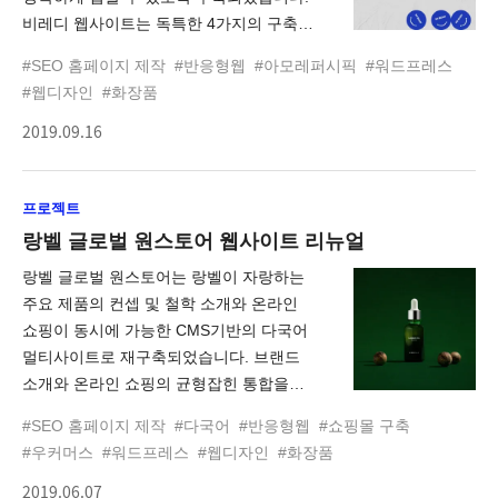
비레디 웹사이트는 독특한 4가지의 구축
전략으로 제작되었습니다. 첫째, 신규
#SEO 홈페이지 제작
#반응형웹
#아모레퍼시픽
#워드프레스
런칭되는 비레디 브랜드 아이덴티티를
#웹디자인
#화장품
효과적으로 인지할 수 있도록 '스토리'와
2019.09.16
'스토어' 페이지에서 스마일 심볼
인터랙션을 선보였으며. 둘째, 18-24세의
타깃에 적합한 톡특하고 힙한 UI디자인으로
프로젝트
비레디만의 브랜딩 요소를 명확하게
전달하였습니다. 셋째, Z세대를 위한 SNS
랑벨 글로벌 원스토어 웹사이트 리뉴얼
콘텐츠 공유 및 생성을 위한 '비로그' 콘텐츠
랑벨 글로벌 원스토어는 랑벨이 자랑하는
페이지로 누구나 쉽게 메이크업을 접할 수
주요 제품의 컨셉 및 철학 소개와 온라인
있도록 하였고. 넷째, 메이크업 초보자를
쇼핑이 동시에 가능한 CMS기반의 다국어
위해 'ChatBot UI'를 활용한 나만의
멀티사이트로 재구축되었습니다. 브랜드
컬러찾기 콘텐츠를 구성하여 남성 및
소개와 온라인 쇼핑의 균형잡힌 통합을
여성의 피부 톤에 딱 맞는 파운데이션
목표로 일반적인 온라인쇼핑몰 UI를 탈피한
제품을 추천할 수 있는 기능으로 공식
#SEO 홈페이지 제작
#다국어
#반응형웹
#쇼핑몰 구축
반응형웹으로 제작되었습니다. 또한 하나의
런칭하였습니다. 비레디(Be READY)는
#우커머스
#워드프레스
#웹디자인
#화장품
도메인과 한 번의 로그인 만으로도 쇼핑몰
남성 메이크업을 다같이 함께 고민하고
2019.06.07
관리자가 다국어 쇼핑몰을 운영, 관리할 수