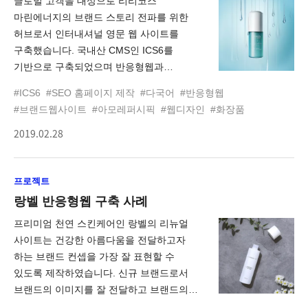
글로벌 고객을 대상으로 리리코스
마린에너지의 브랜드 스토리 전파를 위한
허브로서 인터내셔널 영문 웹 사이트를
구축했습니다. 국내산 CMS인 ICS6를
기반으로 구축되었으며 반응형웹과
검색엔진최적화를 지원합니다. 또한
#ICS6
#SEO 홈페이지 제작
#다국어
#반응형웹
아모레퍼시픽의 디지털 전용 브랜드로서
#브랜드웹사이트
#아모레퍼시픽
#웹디자인
#화장품
차별화된 디지털 경험을 제공하여 글로벌
2019.02.28
고객에게 자연스러운 브랜드 경험을 통한
브랜드, 제품에 대한 관심 및 매력도를
증대시킵니다. 리리코스마린에너지 INT는
프로젝트
웹어워드코리아 2019 프로모션 이노베이션
대상, 앤어워드 2019 GRAND PRIX 을
랑벨 반응형웹 구축 사례
수상했습니다.
프리미엄 천연 스킨케어인 랑벨의 리뉴얼
사이트는 건강한 아름다움을 전달하고자
하는 브랜드 컨셉을 가장 잘 표현할 수
있도록 제작하였습니다. 신규 브랜드로서
브랜드의 이미지를 잘 전달하고 브랜드의
철학을 잘 반영하는 구성과 구조로 브랜드