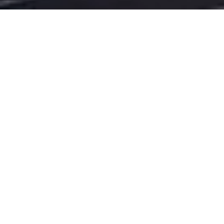
힐튼경주호텔 반응형웹 디자인 개
편
CLIENT
힐튼경주호텔
RELEASE DATE
2015. 10