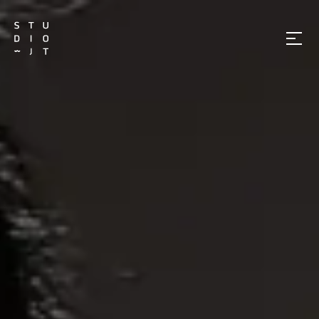
메
뉴
열
기