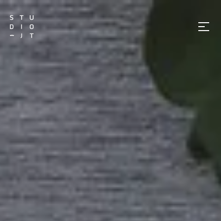
메
뉴
열
기