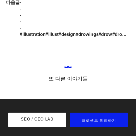
다음글
-

-

-

-

-

#illustration#illust#design#drowings#drow#drowingart#artwork#artist#designer#nature#mydesign#food#일러스트#아티스트#드로잉#디자이너#소통#힐링#그림스타그램#반찬#김#콩나물#소세지
또 다른 이야기들
SEO / GEO LAB
프로젝트 의뢰하기