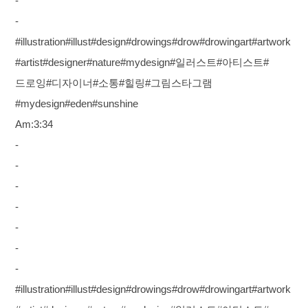
-
-
#illustration#illust#design#drowings#drow#drowingart#artwork
#artist#designer#nature#mydesign#일러스트#아티스트#
드로잉#디자이너#소통#힐링#그림스타그램
#mydesign#eden#sunshine
Am:3:34
-
-
-
-
-
-
-
#illustration#illust#design#drowings#drow#drowingart#artwork