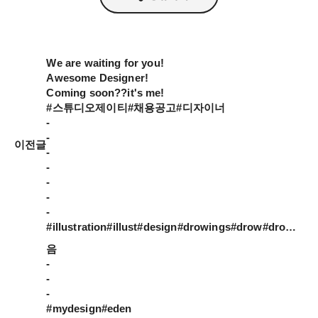
We are waiting for you! 

Awesome Designer!

Coming soon??it's me!

#스튜디오제이티#채용공고#디자이너

-

-

이전글
-

-

-

-

-

#illustration#illust#design#drowings#drow#drowingart#artwork#artist#designer#nature#mydesign#일러스트#아티스트#드로잉#디자이너#소통#힐링#그림스타그램
음

-

-

-

#mydesign#eden
