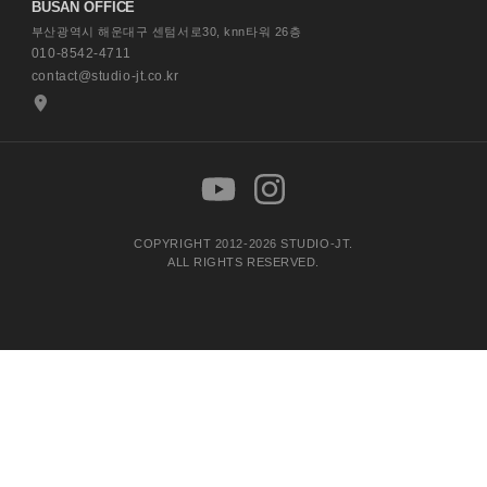
BUSAN OFFICE
부산광역시 해운대구 센텀서로30,
knn타워 26층
010-8542-4711
contact@studio-jt.co.kr
COPYRIGHT 2012-2026 STUDIO-JT.
ALL RIGHTS RESERVED.