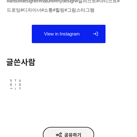
#artist#designer#nature#mydesign#일러스트#아티스트#
드로잉#디자이너#소통#힐링#그림스타그램
View in Instagram
글쓴사람
Studio JT
공유하기