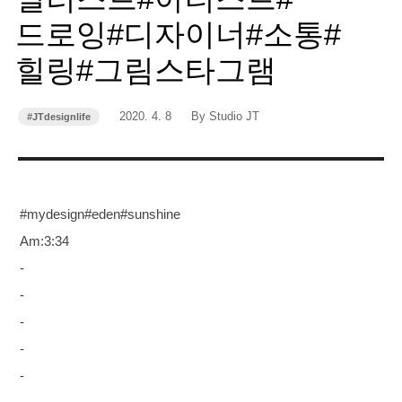
드로잉#디자이너#소통#
힐링#그림스타그램
작
작
2020. 4. 8
By Studio JT
#JTdesignlife
카
성
성
테
고
일
자
리
#mydesign#eden#sunshine
Am:3:34
-
-
-
-
-