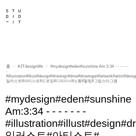
홈
#JTdesignlife
/
/
#mydesign#eden#sunshine Am:3:34 - - - - - -
-
#illustration#illust#design#drowings#drow#drowingart#artwork#artist#des
일러스트#아티스트#드로잉#디자이너#소통#힐링#그림스타그램
#mydesign#eden#sunshine
Am:3:34 - - - - - - -
#illustration#illust#design
일러스트#아티스트#