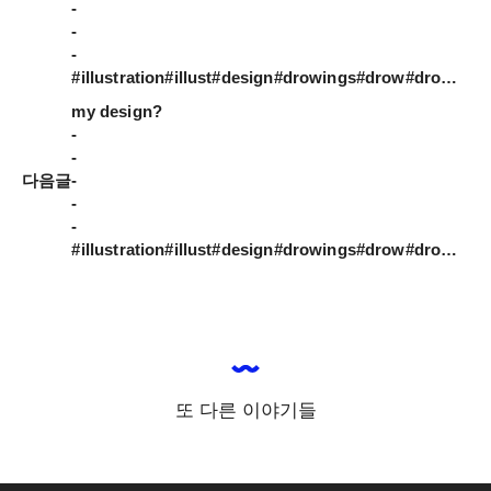
-

-

-

#illustration#illust#design#drowings#drow#drowingart#artwork#artist#designer#nature#일러스트#아티스트#드로잉#디자이너#소통#힐링#그림스타그램#mydesign#일러스트레이션
my design?

-

-

다음글
-

-

-

#illustration#illust#design#drowings#drow#drowingart#artwork#artist#designer#nature#일러스트#아티스트#드로잉#디자이너#힐링#그림스타그램#일러스트레이터
또 다른 이야기들