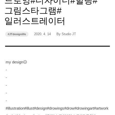
드로잉#디자이너#힐링#
그림스타그램#
일러스트레이터
작
작
2020. 4. 14
By Studio JT
#JTdesignlife
카
성
성
테
고
일
자
리
my design😑
-
-
-
-
-
#illustration#illust#design#drowings#drow#drowingart#artwork