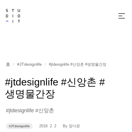
메
뉴
열
기
홈
#JTdesignlife
/
/
#jtdesignlife #신앙촌 #생명물간장
#jtdesignlife #신앙촌 #
생명물간장
#jtdesignlife #신앙촌
작
작
2018. 2. 2
By 정다운
#JTdesignlife
카
성
성
테