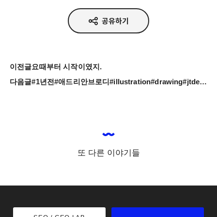
공유하기
이전글
요때부터 시작이였지.
다음글
#1년전#애드리안브로디#illustration#drawing#jtdesignlife
또 다른 이야기들