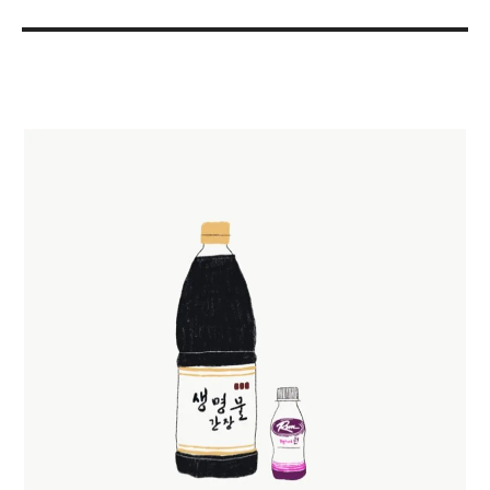
고
일
자
리