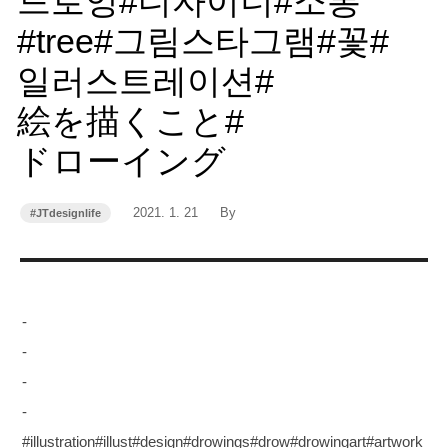
드로잉#디자이너#소통
#tree#그림스타그램#꽃#
일러스트레이션#
絵を描くこと#
ドローイング
작
작
2021. 1. 21
By
#JTdesignlife
카
성
성
테
고
일
자
리
-
-
-
-
#illustration#illust#design#drowings#drow#drowingart#artwork