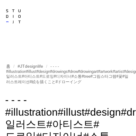
홈
#JTdesignlife
/
/
- - - -
#illustration#illust#design#drowings#drow#drowingart#artwork#artist#desi
일러스트#아티스트#드로잉#디자이너#소통#tree#그림스타그램#꽃#일
러스트레이션#絵を描くこと#ドローイング
- - - -
#illustration#illust#design
일러스트#아티스트#