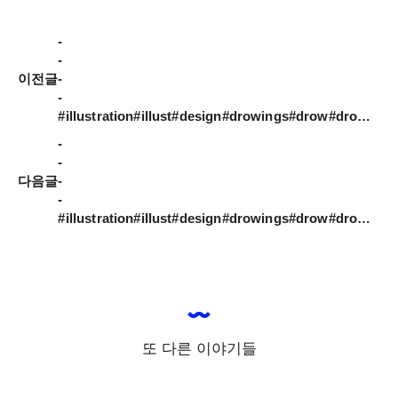
-

-

이전글
-

-

#illustration#illust#design#drowings#drow#drowingart#artwork#artist#designer#nature#instaart#doodle_art#daily#일러스트#아티스트#드로잉#디자이너#소통#tree#그림스타그램#꽃#일러스트레이션#絵を描くこと#ドローイング
-

-

다음글
-

-

#illustration#illust#design#drowings#drow#drowingart#artwork#artist#designer#nature#instaart#doodle_art#daily#일러스트#아티스트#드로잉#디자이너#소통#tree#그림스타그램#꽃#일러스트레이션#絵を描くこと#ドローイング
또 다른 이야기들