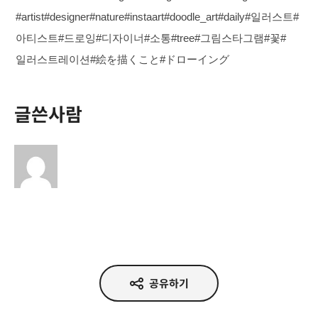
#artist#designer#nature#instaart#doodle_art#daily#일러스트#
아티스트#드로잉#디자이너#소통#tree#그림스타그램#꽃#
일러스트레이션#絵を描くこと#ドローイング
글쓴사람
공유하기