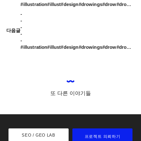
#illustration#illust#design#drowings#drow#drowingart#artgallery#artwork#artist#designer#nature#instaart#doodle_art#daily#일러스트#아티스트#드로잉#그림스타그램#일러스트레이션
-

-

-

다음글
-

-

#illustration#illust#design#drowings#drow#drowingart#artgallery#artwork#artist#designer#nature#instaart#doodle_art#daily#일러스트#아티스트#드로잉#그림스타그램#일러스트레이션
또 다른 이야기들
SEO / GEO LAB
프로젝트 의뢰하기