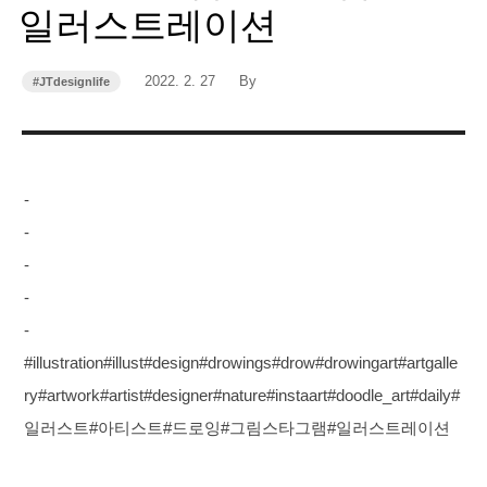
일러스트레이션
작
작
2022. 2. 27
By
#JTdesignlife
카
성
성
테
고
일
자
리
-
-
-
-
-
#illustration#illust#design#drowings#drow#drowingart#artgalle
ry#artwork#artist#designer#nature#instaart#doodle_art#daily#
일러스트#아티스트#드로잉#그림스타그램#일러스트레이션