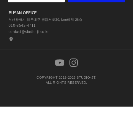
BUSAN OFFICE
부산광역시 해운대구 센텀서로30,
knn타워 26층
010-8542-4711
contact@studio-jt.co.kr
COPYRIGHT 2012-2026 STUDIO-JT.
ALL RIGHTS RESERVED.