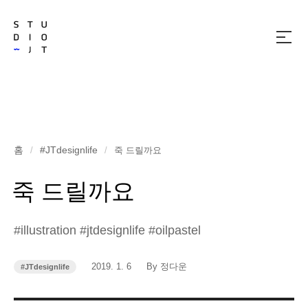
메
뉴
열
기
홈
#JTdesignlife
/
/
죽 드릴까요
죽 드릴까요
#illustration #jtdesignlife #oilpastel
작
작
2019. 1. 6
By 정다운
#JTdesignlife
카
성
성
테
고
일
자
리