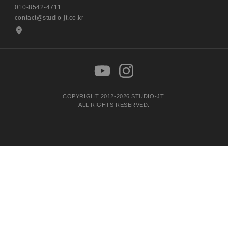
010-8542-4711
contact@studio-jt.co.kr
COPYRIGHT 2012-2026 STUDIO-JT.
ALL RIGHTS RESERVED.