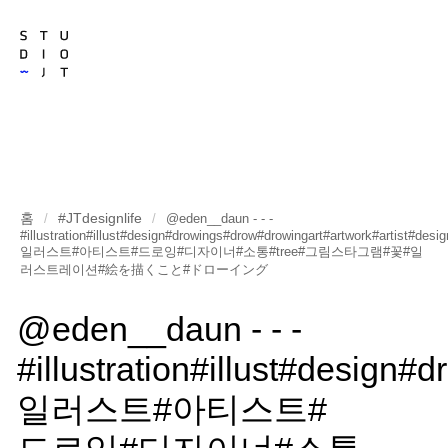
홈
#JTdesignlife
/
/
@eden__daun - - -
#illustration#illust#design#drowings#drow#drowingart#artwork#artist#desi
일러스트#아티스트#드로잉#디자이너#소통#tree#그림스타그램#꽃#일
러스트레이션#絵を描くこと#ドローイング
@eden__daun - - -
#illustration#illust#design
일러스트#아티스트#