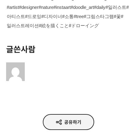
#artist#designer#nature#instaart#doodle_art#daily#일러스트#
아티스트#드로잉#디자이너#소통#tree#그림스타그램#꽃#
일러스트레이션#絵を描くこと#ドローイング
글쓴사람
공유하기