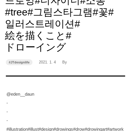
드로잉#디자이너#소통
#tree#그림스타그램#꽃#
일러스트레이션#
絵を描くこと#
ドローイング
작
작
2021. 1. 4
By
#JTdesignlife
카
성
성
테
고
일
자
리
@eden__daun
-
-
-
#illustration#illust#design#drowings#drow#drowingart#artwork