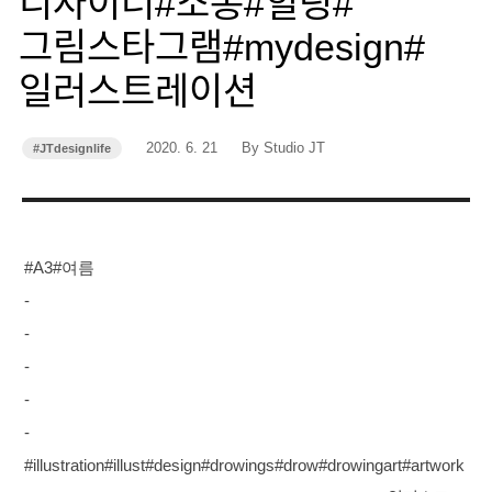
디자이너#소통#힐링#
그림스타그램#mydesign#
일러스트레이션
작
작
2020. 6. 21
By Studio JT
#JTdesignlife
카
성
성
테
고
일
자
리
#A3#여름
-
-
-
-
-
#illustration#illust#design#drowings#drow#drowingart#artwork