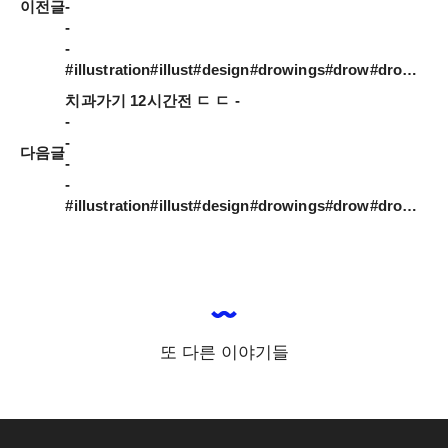
이전글
-

-

-

#illustration#illust#design#drowings#drow#drowingart#artwork#artist#designer#nature#instaart#doodle_art#daily#일러스트#아티스트#드로잉#디자이너#소통#힐링#그림스타그램#mydesign#일러스트레이션
치과가기 12시간전 ㄷ ㄷ -

-

-

다음글
-

-

#illustration#illust#design#drowings#drow#drowingart#artwork#artist#designer#nature#instaart#doodle_art#daily#일러스트#아티스트#드로잉#디자이너#소통#힐링#그림스타그램#mydesign#일러스트레이션
또 다른 이야기들