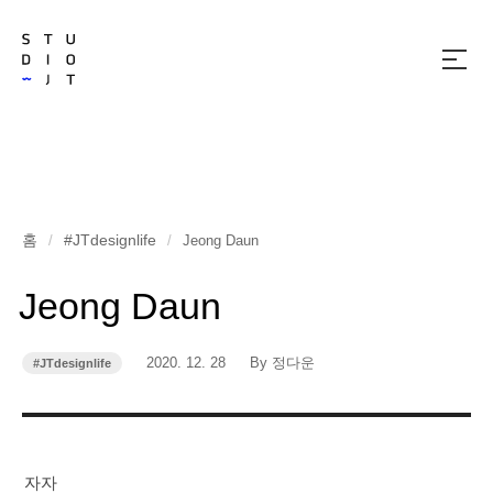
메
뉴
열
기
홈
#JTdesignlife
/
/
Jeong Daun
Jeong Daun
작
작
2020. 12. 28
By 정다운
#JTdesignlife
카
성
성
테
고
일
자
리
자자