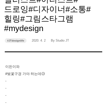
드로잉#디자이너#소통#
힐링#그림스타그램
#mydesign
작
작
2020. 4. 2
By Studio JT
#JTdesignlife
카
성
성
테
고
일
자
리
이든이와
#벚꽃구경 가야 하는데😥
-
-
-
-