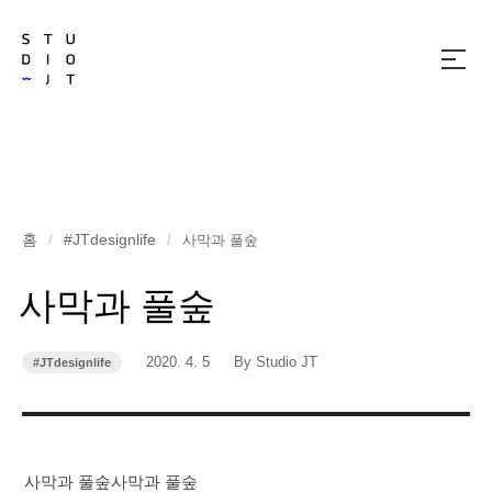
메
뉴
열
기
홈
#JTdesignlife
/
/
사막과 풀숲
사막과 풀숲
작
작
2020. 4. 5
By Studio JT
#JTdesignlife
카
성
성
테
고
일
자
리
사막과 풀숲사막과 풀숲