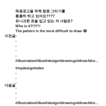
채용공고을 위해 팀원 그리기를 

틈틈히 하고 있어요????

유니크한 옷을 입고 있는 저 사람은?

Who is it?!?!?!

The pattern is the most difficult to draw 😅

이전글
-

-

-

-

-

#illustration#illust#design#drowings#drow#drowingart#artwork#artist#designer#patterndesign#일러스트#아티스트#드로잉#디자이너#그림스타그램#jtdesignlife#채용공고#스튜디오제이티#부산
#mydesign#eden

-

-

-

다음글
-

-

-

#illustration#illust#design#drowings#drow#drowingart#artwork#artist#designer#nature#일러스트#아티스트#드로잉#디자이너#소통#힐링#그림스타그램#kidsdesignlife#illustrateddoris