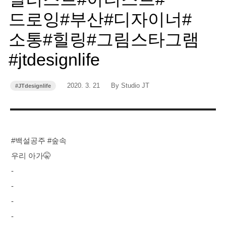
드로잉#부산#디자이너#
소통#힐링#그림스타그램
#jtdesignlife
작
작
2020. 3. 21
By Studio JT
#JTdesignlife
카
성
성
테
고
일
자
리
#백설공주 #숲속
우리 아가🤫
-
-
-
-